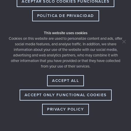
ACEPTAR SOLO COOKIES FUNCIONALES
POLÍTICA DE PRIVACIDAD
This website uses cookies
Cookies on this website are used to personalize content and ads, offer
social media features, and analyse traffic. In addition, we share
information about your use of the website with our social media,
advertising and web analytics partners, who may combine it with
other information that you have provided or that they have collected
Email
from your use of their services.
hello@thewedery.com
Dirección
Ruperto Chapí 20, 03201 Elche (SPAIN)
ACCEPT ALL
Teléfono
+34 677 464 774
ACCEPT ONLY FUNCTIONAL COOKIES
PRIVACY POLICY
© thewedery Todos los derechos reservados |
Desarrollado por
ADORA
&
BIT