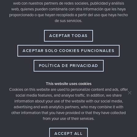
web con nuestros partners de redes sociales, publicidad y análisis
web, quienes pueden combinarla con otra información que les haya
proporcionado o que hayan recopilado a partir del uso que haya hecho
de sus servicios.
ACEPTAR TODAS
ACEPTAR SOLO COOKIES FUNCIONALES
POLÍTICA DE PRIVACIDAD
This website uses cookies
Cookies on this website are used to personalize content and ads, offer
social media features, and analyse traffic. In addition, we share
information about your use of the website with our social media,
advertising and web analytics partners, who may combine it with
other information that you have provided or that they have collected
Email
from your use of their services.
hello@thewedery.com
Dirección
Ruperto Chapí 20, 03201 Elche (SPAIN)
ACCEPT ALL